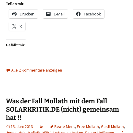
Teilen mit:
Drucken
E-Mail
Facebook
X
Gefällt mir:
Alle 2 Kommentare anzeigen
Was der Fall Mollath mit dem Fall
SOLARKRITIK.DE (nicht) gemeinsam
hat !!
13. Juni 2013
Beate Merk
,
Free Mollath
,
Gustl Mollath
,
Justizkritik
,
Mollath
,
NRW-Justizministerium
,
Rainer Hoffmann