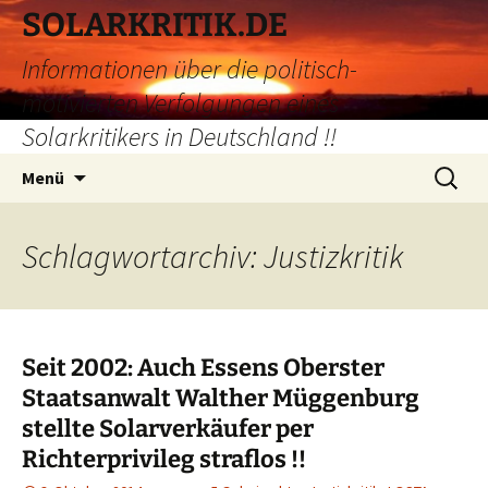
Zum
SOLARKRITIK.DE
Inhalt
Informationen über die politisch-
springen
motivierten Verfolgungen eines
Solarkritikers in Deutschland !!
Suchen
Menü
nach:
Schlagwortarchiv: Justizkritik
Seit 2002: Auch Essens Oberster
Staatsanwalt Walther Müggenburg
stellte Solarverkäufer per
Richterprivileg straflos !!