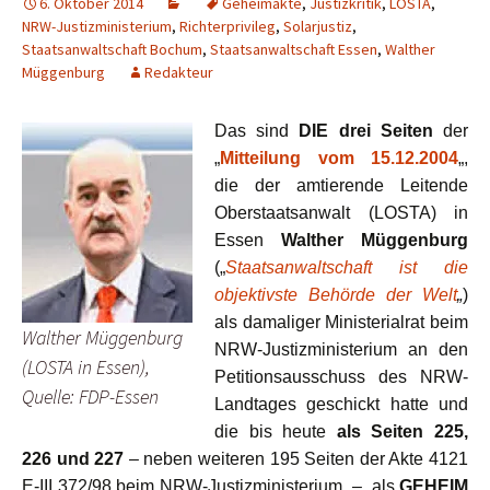
6. Oktober 2014
Geheimakte
,
Justizkritik
,
LOSTA
,
NRW-Justizministerium
,
Richterprivileg
,
Solarjustiz
,
Staatsanwaltschaft Bochum
,
Staatsanwaltschaft Essen
,
Walther
Müggenburg
Redakteur
Das sind
DIE drei Seiten
der
„
Mitteilung vom 15.12.2004
„,
die der amtierende Leitende
Oberstaatsanwalt (LOSTA) in
Essen
Walther Müggenburg
(„
Staatsanwaltschaft ist die
objektivste Behörde der Welt
„
)
als damaliger Ministerialrat beim
Walther Müggenburg
NRW-Justizministerium an den
(LOSTA in Essen),
Petitionsausschuss des NRW-
Quelle: FDP-Essen
Landtages geschickt hatte und
die bis heute
als Seiten 225,
226 und 227
– neben weiteren 195 Seiten der Akte 4121
E-III 372/98 beim NRW-Justizministerium – als
GEHEIM