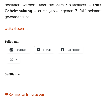
deklariert werden, aber die dem Solarkritiker –
trotz
Geheimhaltung
– durch „erzwungenen Zufall“ bekannt
geworden sind:
Seit 2002: Auch Essens Oberster Staatsanwalt Walther Müggenbur
weiterlesen
→
Teilen mit:
Drucken
E-Mail
Facebook
X
Gefällt mir:
Kommentar hinterlassen