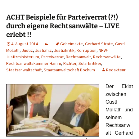
ACHT Beispiele für Parteiverrat (?!)
durch eigene Rechtsanwälte – LIVE
erlebt !!
4. August 2014
Geheimakte
,
Gerhard Strate
,
Gustl
Mollath
,
Justiz
,
Justizfilz
,
Justizkritik
,
Korruption
,
NRW-
Justizministerium
,
Parteiverrat
,
Rechtsanwalt
,
Rechtsanwälte
,
Rechtsanwaltskammer Hamm
,
Richter
,
Solarkritiker
,
Staatsanwaltschaft
,
Staatsanwaltschaft Bochum
Redakteur
Der Eklat
zwischen
Gustl
Mollath und
seinem
Rechtsanw
alt Gerhard