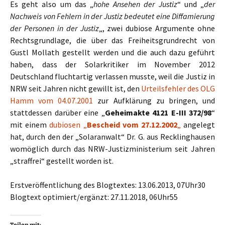
Es geht also um das „
hohe Ansehen der Justiz
“ und „
der
Nachweis von Fehlern in der Justiz bedeutet eine Diffamierung
der Personen in der Justiz
„, zwei dubiose Argumente ohne
Rechtsgrundlage, die über das Freiheitsgrundrecht von
Gustl Mollath gestellt werden und die auch dazu geführt
haben, dass der Solarkritiker im November 2012
Deutschland fluchtartig verlassen musste, weil die Justiz in
NRW seit Jahren nicht gewillt ist, den
Urteilsfehler des OLG
Hamm vom 04.07.2001
zur Aufklärung zu bringen, und
stattdessen darüber eine „
Geheimakte 4121 E-III 372/98
“
mit einem
dubiosen „
Bescheid vom 27.12.2002
„
angelegt
hat, durch den der „Solaranwalt“ Dr. G. aus Recklinghausen
womöglich durch das NRW-Justizministerium seit Jahren
„straffrei“ gestellt worden ist.
Erstveröffentlichung des Blogtextes: 13.06.2013, 07Uhr30
Blogtext optimiert/ergänzt: 27.11.2018, 06Uhr55