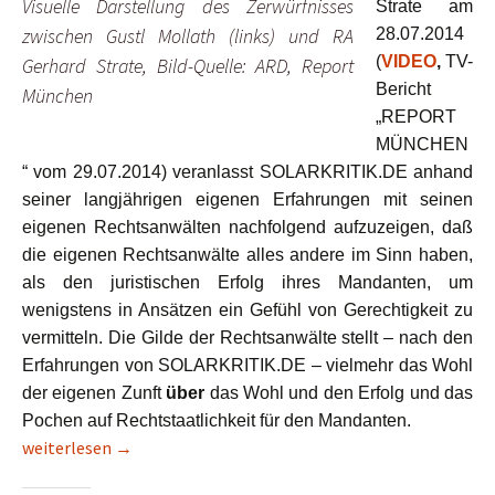
Visuelle Darstellung des Zerwürfnisses
Strate am
zwischen Gustl Mollath (links) und RA
28.07.2014
(
VIDEO
,
TV-
Gerhard Strate, Bild-Quelle: ARD, Report
Bericht
München
„REPORT
MÜNCHEN
“ vom 29.07.2014)
veranlasst SOLARKRITIK.DE anhand
seiner langjährigen eigenen Erfahrungen mit seinen
eigenen Rechtsanwälten nachfolgend aufzuzeigen, daß
die eigenen Rechtsanwälte alles andere im Sinn haben,
als den juristischen Erfolg ihres Mandanten, um
wenigstens in Ansätzen ein Gefühl von Gerechtigkeit zu
vermitteln. Die Gilde der Rechtsanwälte stellt – nach den
Erfahrungen von SOLARKRITIK.DE – vielmehr das Wohl
der eigenen Zunft
über
das Wohl und den Erfolg und das
Pochen auf Rechtstaatlichkeit für den Mandanten.
ACHT Beispiele für Parteiverrat (?!) durch eigene Rechtsanwälte
weiterlesen
→