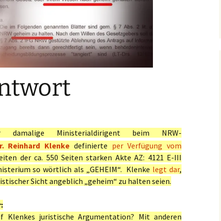
its 1999 die Unvereinbarkeit des § 99 Abs. 1 Satz 2 VwGO mit Art. 19 Abs. 4
ntwort
damalige Ministerialdirigent beim NRW-
r. Reinhard Klenke
definierte
per Verfügung vom
ten der ca. 550 Seiten starken Akte AZ: 4121 E-III
isterium so wörtlich als „GEHEIM“. Klenke
legt dar
,
ristischer Sicht angeblich „geheim“ zu halten seien.
:
uf Klenkes juristische Argumentation? Mit anderen