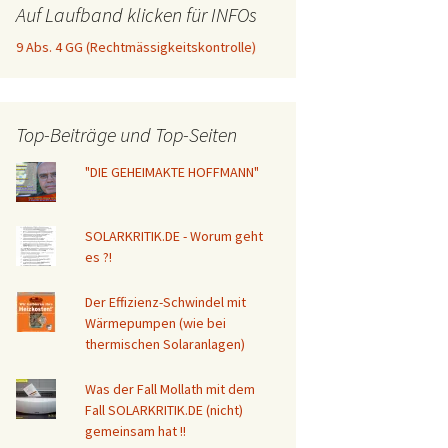
Auf Laufband klicken für INFOs
 GG (Rechtmässigkeitskontrolle)
27.04.2025: Leitsatz des BVerfG in 
Top-Beiträge und Top-Seiten
"DIE GEHEIMAKTE HOFFMANN"
SOLARKRITIK.DE - Worum geht
es ?!
Der Effizienz-Schwindel mit
Wärmepumpen (wie bei
thermischen Solaranlagen)
Was der Fall Mollath mit dem
Fall SOLARKRITIK.DE (nicht)
gemeinsam hat !!