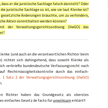
dass er die juristische Sachlage falsch darstellt? Oder
 die juristische Sachlage so ist, wie sie laut Klenke ist?
 gesetzliche Änderungen bräuchte, um zu verhindern,
lche Akten vorenthalten werden können?
t der Verwaltungsgerichtsordnung (VwGO) das
et?
 Klenke (und auch an die verantwortlichen Richter beim
) richtet sich dahingehend, dass sowohl Klenke als
lich verbriefte bundesdeutsche Verfassungsrecht nach
uf Rechtmässigkeitskontrolle durch das einfach-
. 1 Satz 2 der Verwaltungsgerichtsordnung (VwGO)
n.
hen Richter haben das Grundgesetz als oberstes
es einfaches Gesetz de facto für
unwirksam
erklärt!!