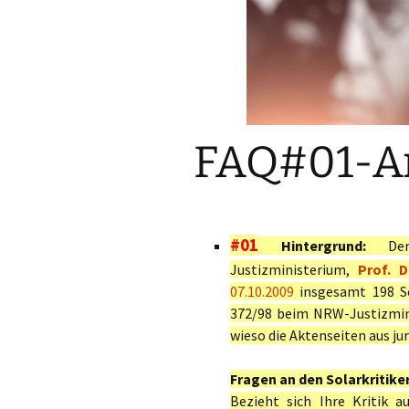
27.04.2025: Leitsatz des BVerfG in Karlsruhe bestätigte bere
FAQ#01-A
#01
Hintergrund:
Der 
Justizministerium,
Prof. D
07.10.2009
insgesamt 198 Sei
372/98 beim NRW-Justizmin
wieso die Aktenseiten aus ju
Fragen an den Solarkritiker
Bezieht sich Ihre Kritik a