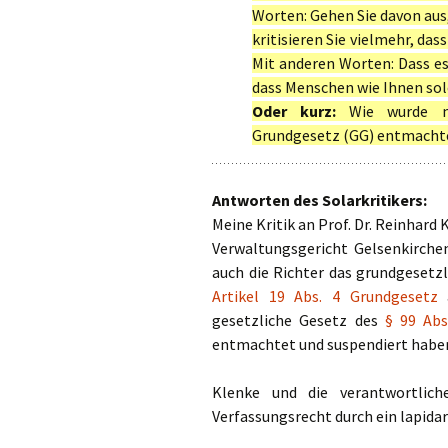
Worten: Gehen Sie davon aus, 
kritisieren Sie vielmehr, dass
Mit anderen Worten: Dass es
dass Menschen wie Ihnen so
Oder kurz:
Wie wurde mi
Grundgesetz (GG) entmacht
Antworten des Solarkritikers:
Meine Kritik an Prof. Dr. Reinhard
Verwaltungsgericht Gelsenkirchen
auch die Richter das grundgesetz
Artikel 19 Abs. 4 Grundgesetz
a
gesetzliche Gesetz des
§ 99 Abs
entmachtet und suspendiert habe
Klenke und die verantwortlic
Verfassungsrecht durch ein lapidar