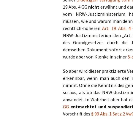
19 Abs. 4 GG
nicht
erwähnt und da
vom NRW-Justizministerium hät
müssen, wie und warum man denn 
rechtlich-höheren
Art. 19 Abs. 4
NRW-Justizministerium den „Art. 
des Grundgesetzes durch die J
demselben Dokument sofort erke
wurde aber von Klenke in seiner
5-
So aber wird dieser praktizierte 
erkennbar, wenn man auch den r
nimmt. Ohne die Kenntnis des gena
so aus, als ob das NRW-Justizmi
anwendet. In Wahrheit aber hat 
GG
entmachtet und suspendier
Vorschrift des
§ 99 Abs. 1 Satz 2 V