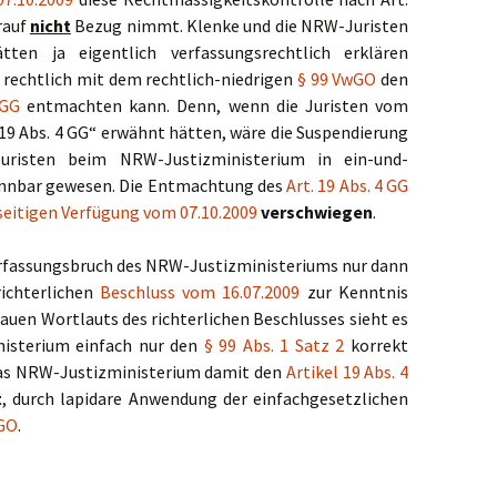
rauf
nicht
Bezug nimmt. Klenke und die NRW-Juristen
ten ja eigentlich verfassungsrechtlich erklären
rechtlich mit dem rechtlich-niedrigen
§ 99 VwGO
den
 GG
entmachten kann. Denn, wenn die Juristen vom
19 Abs. 4 GG“ erwähnt hätten, wäre die Suspendierung
uristen beim NRW-Justizministerium in ein-und-
nnbar gewesen. Die Entmachtung des
Art. 19 Abs. 4 GG
seitigen Verfügung vom 07.10.2009
verschwiegen
.
Verfassungsbruch des NRW-Justizministeriums nur dann
ichterlichen
Beschluss vom 16.07.2009
zur Kenntnis
uen Wortlauts des richterlichen Beschlusses sieht es
nisterium einfach nur den
§ 99 Abs. 1 Satz 2
korrekt
das NRW-Justizministerium damit den
Artikel 19 Abs. 4
t
, durch lapidare Anwendung der einfachgesetzlichen
wGO
.