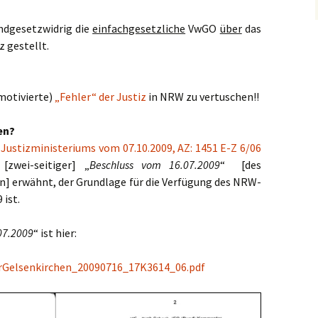
ndgesetzwidrig die
einfachgesetzliche
VwGO
über
das
 gestellt.
motivierte)
„Fehler“ der Justiz
in NRW zu vertuschen!!
en?
Justizministeriums vom 07.10.2009, AZ: 1451 E-Z 6/06
[zwei-seitiger] „
Beschluss vom 16.07.2009
“ [des
n] erwähnt, der Grundlage für die Verfügung des NRW-
 ist.
07.2009
“ ist hier:
rGelsenkirchen_20090716_17K3614_06.pdf