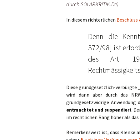
durch SOLARKRITIK.De)
In diesem richterlichen
Beschluss 
Denn die Kenntn
372/98] ist erfor
des Art. 1
Rechtmässigkeits
Diese grundgesetzlich-verbürgte „
wird dann aber durch das NRW-
grundgesetzwidrige Anwendung d
entmachtet und suspendiert
. D
im rechtlichen Rang höher als das
Bemerkenswert ist, dass Klenke a
seiner
5-seitigen Verfügung vom 