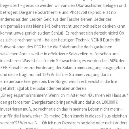
begeistert – genauso werden wir von den Ökofaschisten belogen und
betrogen. Die ganze Solarthermie und Photovoltaikphobie ist nix
anderes als den Leuten Geld aus der Tasche ziehen. Jeder der
einigermaßen das kleine 1×1 beherrscht und noch selber denken kann
kommt unweigerlich zu dem Schluß: Es rechnet sich derzeit nicht! Ob
es sich je rechnen wird – bei der heutigen Technik NEIN!! Durch die
Subventionen des EEG hatte die Solarbranche doch gar keinen
wirklichen Anreiz weiter in effektivere Solarzellen zu forschen und
investieren. Was ist das für ein Schwachsinn; es werden fast 50% der
EEG Einnahmen zur Förderung der Solarstromerzeugung ausgegeben
und diese trägt nur mit 19% Anteil der Stromerzeugung durch
erneuerbare Energien bei. Der Bürger wird hier bewußt in die Irre
geführt! Egal ob bei Solar oder bei allen anderen
„Energiesparmaßnahmen“:Wenn ich im Alter von 40 Jahren ein Haus auf
den geforderten Energiestand bringen will und dafür ca. 100.000 €
investrieren muß, so rechnet sich das in meinem Leben nicht mehr –
nur für die Handwerker. Ob meine Erben jemals in dieses Haus eiziehen
werden??? Wer weiß… Ob ich nun Ökostrom beziehe oder nicht ändert