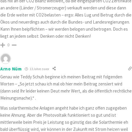
das nix an der CO2 Bilanz weltweit, da die eingesparten CO2 Zertifikate
an andere (Länder / Stromerzeuger) verkauft werden und diese dann
die Erde weiter mit CO2 belasten – ergo: Alles Lug und Betrug durch die
Ökos und neuerdings auch durch die Bundes- und Landesregierungen.
Kann Ihnen beipflichten – wir werden belogen und betrogen. Doch es
liegt an jedem selbst: Denken oder nicht Denken!
0
Arno Nüm
13 Jahre zuvor
Genau wie Teddy Schuh beginne ich meinen Beitrag mit folgenden
Worten – „So jetzt schau ich mal ob hier mein Beitrag zensiert wird
(dann seid Ihr leider keinen Deut mehr Wert, als die öffentlich rechtliche
Meinungsmache).“ .
Was solarthermische Anlagen angeht habe ich ganz offen zugegeben
keine Ahnung. Aber die Photovoltaik funktioniert so gut und ist
mittlerweile beim Preis je Leistung so günstig das die Solarthermie eh
bald überflüssig wird, wir können in der Zukunft mit Strom heizen weil