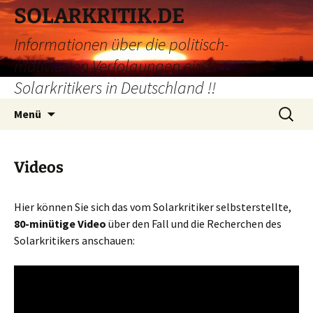
Zum
SOLARKRITIK.DE
Inhalt
Informationen über die politisch-
springen
motivierten Verfolgungen eines
Solarkritikers in Deutschland !!
Suchen
Menü
nach:
Videos
Hier können Sie sich das vom Solarkritiker selbsterstellte,
80-minütige Video
über den Fall und die Recherchen des
Solarkritikers anschauen: