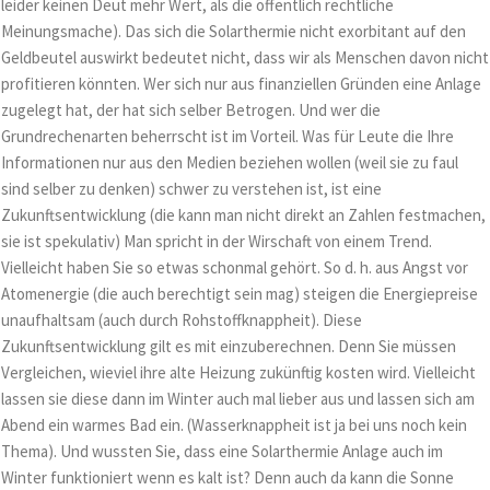
leider keinen Deut mehr Wert, als die öffentlich rechtliche
Meinungsmache). Das sich die Solarthermie nicht exorbitant auf den
Geldbeutel auswirkt bedeutet nicht, dass wir als Menschen davon nicht
profitieren könnten. Wer sich nur aus finanziellen Gründen eine Anlage
zugelegt hat, der hat sich selber Betrogen. Und wer die
Grundrechenarten beherrscht ist im Vorteil. Was für Leute die Ihre
Informationen nur aus den Medien beziehen wollen (weil sie zu faul
sind selber zu denken) schwer zu verstehen ist, ist eine
Zukunftsentwicklung (die kann man nicht direkt an Zahlen festmachen,
sie ist spekulativ) Man spricht in der Wirschaft von einem Trend.
Vielleicht haben Sie so etwas schonmal gehört. So d. h. aus Angst vor
Atomenergie (die auch berechtigt sein mag) steigen die Energiepreise
unaufhaltsam (auch durch Rohstoffknappheit). Diese
Zukunftsentwicklung gilt es mit einzuberechnen. Denn Sie müssen
Vergleichen, wieviel ihre alte Heizung zukünftig kosten wird. Vielleicht
lassen sie diese dann im Winter auch mal lieber aus und lassen sich am
Abend ein warmes Bad ein. (Wasserknappheit ist ja bei uns noch kein
Thema). Und wussten Sie, dass eine Solarthermie Anlage auch im
Winter funktioniert wenn es kalt ist? Denn auch da kann die Sonne