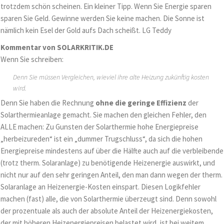
trotzdem schön scheinen. Ein kleiner Tipp. Wenn Sie Energie sparen
sparen Sie Geld. Gewinne werden Sie keine machen. Die Sonne ist
nämlich kein Esel der Gold aufs Dach scheißt. LG Teddy
Kommentar von SOLARKRITIK.DE
Wenn Sie schreiben:
Denn Sie müssen Vergleichen, wieviel ihre alte Heizung zukünftig kosten
wird.
Denn Sie haben die Rechnung
ohne die geringe Effizienz
der
Solarthermieanlage gemacht. Sie machen den gleichen Fehler, den
ALLE machen: Zu Gunsten der Solarthermie hohe Energiepreise
„herbeizureden“ ist ein „dummer Trugschluss“, da sich die hohen
Energiepreise mindestens auf über die Hälfte auch auf die verbleibende
(trotz therm. Solaranlage) zu benötigende Heizenergie auswirkt, und
nicht nur auf den sehr geringen Anteil, den man dann wegen der therm.
Solaranlage an Heizenergie-Kosten einspart. Diesen Logikfehler
machen (fast) alle, die von Solarthermie überzeugt sind. Denn sowohl
der prozentuale als auch der absolute Anteil der Heizenergiekosten,
der mit höheren Heizenergiepreisen belastet wird, ist bei weitem