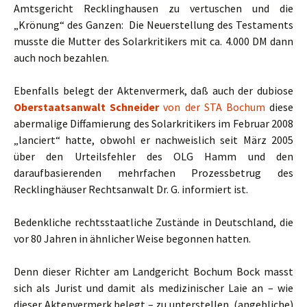
Amtsgericht Recklinghausen zu vertuschen und die
„Krönung“ des Ganzen: Die Neuerstellung des Testaments
musste die Mutter des Solarkritikers mit ca. 4.000 DM dann
auch noch bezahlen.
Ebenfalls belegt der Aktenvermerk, daß auch der dubiose
Oberstaatsanwalt Schneider
von der STA Bochum
diese
abermalige Diffamierung des Solarkritikers im Februar 2008
„lanciert“ hatte, obwohl er nachweislich seit März 2005
über den Urteilsfehler des OLG Hamm und den
daraufbasierenden mehrfachen Prozessbetrug des
Recklinghäuser Rechtsanwalt Dr. G. informiert ist.
Bedenkliche rechtsstaatliche Zustände in Deutschland, die
vor 80 Jahren in ähnlicher Weise begonnen hatten.
Denn dieser Richter am Landgericht Bochum Bock masst
sich als Jurist und damit als medizinischer Laie an – wie
dieser Aktenvermerk belegt – zu unterstellen, (angebliche)