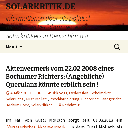
Zum
SOLARKRITIK.DE
Inhalt
Informationen über die politisch-
springen
motivierten Verfolgungen eines
Solarkritikers in Deutschland !!
Suchen
Menü
nach:
Aktenvermerk vom 22.02.2008 eines
Bochumer Richters: (Angebliche)
Querulanz könnte erblich sein !
4. März 2013
Dirk Vogt
,
Exploration
,
Geheimakte
Solarjustiz
,
Gustl Mollath
,
Psychiatrisierung
,
Richter am Landgericht
Bochum Bock
,
Solarkriitker
Redakteur
Im Fall von Gustl Mollath sorgt seit 01.03.2013 ein
„
Verräterischer Aktenvermerk
„, in dem Gustl Mollath als