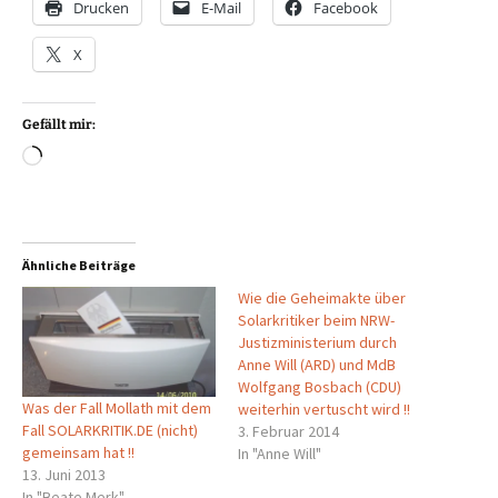
Drucken
E-Mail
Facebook
X
Gefällt mir:
Wird
geladen …
Ähnliche Beiträge
Wie die Geheimakte über
Solarkritiker beim NRW-
Justizministerium durch
Anne Will (ARD) und MdB
Wolfgang Bosbach (CDU)
Was der Fall Mollath mit dem
weiterhin vertuscht wird !!
Fall SOLARKRITIK.DE (nicht)
3. Februar 2014
gemeinsam hat !!
In "Anne Will"
13. Juni 2013
In "Beate Merk"