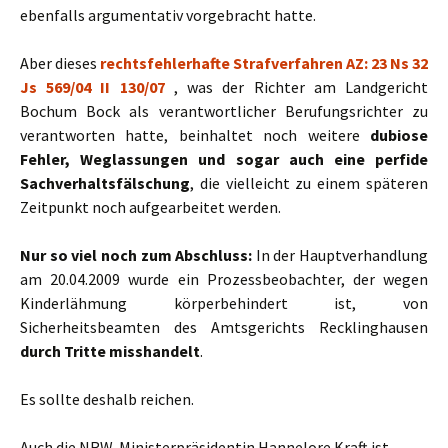
ebenfalls argumentativ vorgebracht hatte.
Aber dieses
rechtsfehlerhafte Strafverfahren AZ: 23 Ns 32
Js 569/04 II 130/07
, was der Richter am Landgericht
Bochum Bock als verantwortlicher Berufungsrichter zu
verantworten hatte, beinhaltet noch weitere
dubiose
Fehler, Weglassungen und sogar auch eine perfide
Sachverhaltsfälschung
, die vielleicht zu einem späteren
Zeitpunkt noch aufgearbeitet werden.
Nur so viel noch zum Abschluss:
In der Hauptverhandlung
am 20.04.2009 wurde ein Prozessbeobachter, der wegen
Kinderlähmung körperbehindert ist, von
Sicherheitsbeamten des Amtsgerichts Recklinghausen
durch Tritte misshandelt
.
Es sollte deshalb reichen.
Auch die NRW-Ministerpräsidentin Hannelore Kraft ist –