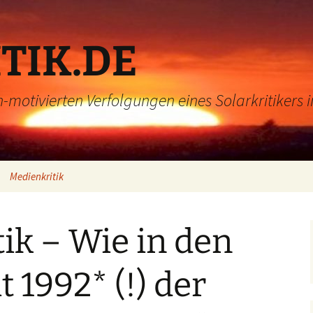
TIK.DE
h-motivierten Verfolgungen eines Solarkritikers 
Medienkritik
Videos
ik – Wie in den
 1992* (!) der