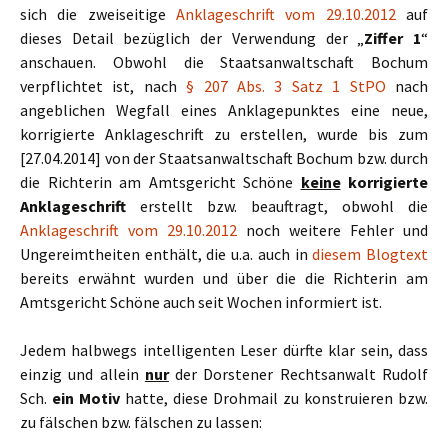
sich die zweiseitige
Anklageschrift vom 29.10.2012
auf
dieses Detail bezüglich der Verwendung der „
Ziffer 1
“
anschauen. Obwohl die Staatsanwaltschaft Bochum
verpflichtet ist, nach
§ 207 Abs. 3 Satz 1 StPO
nach
angeblichen Wegfall eines Anklagepunktes eine neue,
korrigierte Anklageschrift zu erstellen, wurde bis zum
[27.04.2014] von der Staatsanwaltschaft Bochum bzw. durch
die Richterin am Amtsgericht Schöne
keine
korrigierte
Anklageschrift
erstellt bzw. beauftragt, obwohl die
Anklageschrift vom 29.10.2012
noch weitere Fehler und
Ungereimtheiten enthält, die u.a. auch in
diesem Blogtext
bereits erwähnt wurden und über die die Richterin am
Amtsgericht Schöne auch seit Wochen informiert ist.
Jedem halbwegs intelligenten Leser dürfte klar sein, dass
einzig und allein
nur
der Dorstener Rechtsanwalt Rudolf
Sch.
ein Motiv
hatte, diese Drohmail zu konstruieren bzw.
zu fälschen bzw. fälschen zu lassen: