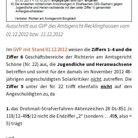
Ausschnitt aus GVP des Amtsgericht Recklinghausen vom
01.12.2012 bzw. 11.12.2012
Im
GVP mit Stand 01.12.2012
weisen die
Ziffern 1-4 und die
Ziffer 6
Geschäftsbereiche der Richterin am Amtsgericht
Schöne (Nr. 22) aus, die
Jugendliche und Heranwachsene
betreffen und somit für den damals im November 2012 48-
jährigen angeschuldigten Solarkritiker
nicht
zutreffen. Die
Ziffer 5
unter der Nr. 22 trifft ebenfalls
nicht
auf den
Angeschuldigten zu, da
1.
das Drohmail-Strafverfahren-Aktenzeichen 28 Ds-851 Js
118/12-49
5
/12 nicht die Endziffer „2“ (sondern: …49
5
, also =
5) trägt