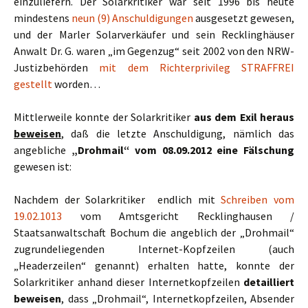
einzuliefern. Der Solarkritiker war seit 1996 bis heute
mindestens
neun (9) Anschuldigungen
ausgesetzt gewesen,
und der Marler Solarverkäufer und sein Recklinghäuser
Anwalt Dr. G. waren „im Gegenzug“ seit 2002 von den NRW-
Justizbehörden
mit dem Richterprivileg STRAFFREI
gestellt
worden…
Mittlerweile konnte der Solarkritiker
aus dem Exil heraus
beweisen
, daß die letzte Anschuldigung, nämlich das
angebliche
„Drohmail“ vom 08.09.2012 eine Fälschung
gewesen ist:
Nachdem der Solarkritiker endlich mit
Schreiben vom
19.02.1013
vom Amtsgericht Recklinghausen /
Staatsanwaltschaft Bochum die angeblich der „Drohmail“
zugrundeliegenden Internet-Kopfzeilen (auch
„Headerzeilen“ genannt) erhalten hatte, konnte der
Solarkritiker anhand dieser Internetkopfzeilen
detailliert
beweisen
, dass „Drohmail“, Internetkopfzeilen, Absender