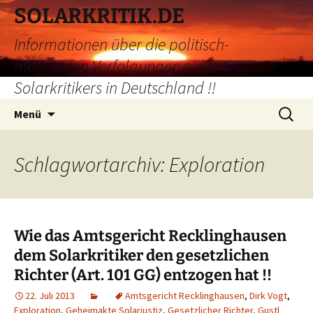
Zum
SOLARKRITIK.DE
Inhalt
Informationen über die politisch-
springen
motivierten Verfolgungen eines
Solarkritikers in Deutschland !!
Suchen
Menü
nach:
Schlagwortarchiv: Exploration
Wie das Amtsgericht Recklinghausen
dem Solarkritiker den gesetzlichen
Richter (Art. 101 GG) entzogen hat !!
22. Juli 2013
Amtsgericht Recklinghausen
,
Dirk Vogt
,
Exploration
,
Geheimakte Solarjustiz
,
Gesetzlicher Richter
,
Gustl