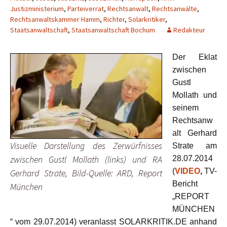
Justizministerium
,
Parteiverrat
,
Rechtsanwalt
,
Rechtsanwälte
,
Rechtsanwaltskammer Hamm
,
Richter
,
Solarkritiker
,
Staatsanwaltschaft
,
Staatsanwaltschaft Bochum
Redakteur
Der Eklat
zwischen
Gustl
Mollath und
seinem
Rechtsanw
alt Gerhard
Visuelle Darstellung des Zerwürfnisses
Strate am
zwischen Gustl Mollath (links) und RA
28.07.2014
(
VIDEO
,
TV-
Gerhard Strate, Bild-Quelle: ARD, Report
Bericht
München
„REPORT
MÜNCHEN
“ vom 29.07.2014)
veranlasst SOLARKRITIK.DE anhand