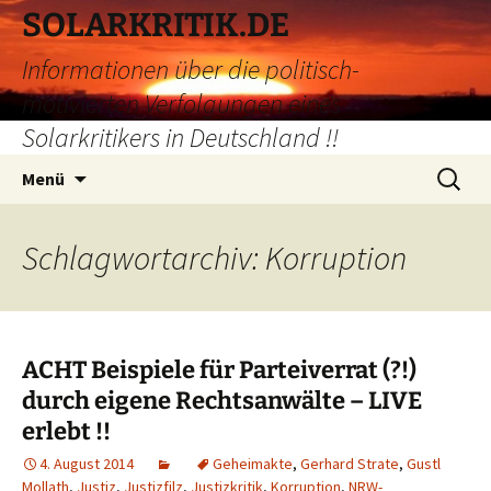
Zum
SOLARKRITIK.DE
Inhalt
Informationen über die politisch-
springen
motivierten Verfolgungen eines
Solarkritikers in Deutschland !!
Suchen
Menü
nach:
Schlagwortarchiv: Korruption
ACHT Beispiele für Parteiverrat (?!)
durch eigene Rechtsanwälte – LIVE
erlebt !!
4. August 2014
Geheimakte
,
Gerhard Strate
,
Gustl
Mollath
,
Justiz
,
Justizfilz
,
Justizkritik
,
Korruption
,
NRW-