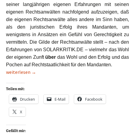
seiner langjährigen eigenen Erfahrungen mit seinen
eigenen Rechtsanwälten nachfolgend aufzuzeigen, daß
die eigenen Rechtsanwälte alles andere im Sinn haben,
als den juristischen Erfolg ihres Mandanten, um
wenigstens in Ansätzen ein Gefühl von Gerechtigkeit zu
vermitteln. Die Gilde der Rechtsanwälte stellt – nach den
Erfahrungen von SOLARKRITIK.DE – vielmehr das Wohl
der eigenen Zunft
über
das Wohl und den Erfolg und das
Pochen auf Rechtstaatlichkeit für den Mandanten.
ACHT Beispiele für Parteiverrat (?!) durch eigene Rechtsanwälte
weiterlesen
→
Teilen mit:
Drucken
E-Mail
Facebook
X
Gefällt mir: