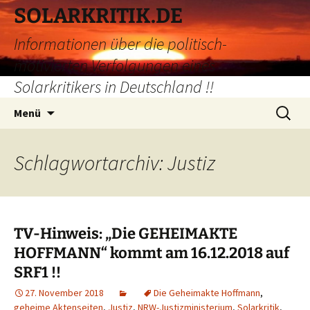
Zum
SOLARKRITIK.DE
Inhalt
Informationen über die politisch-
springen
motivierten Verfolgungen eines
Solarkritikers in Deutschland !!
Suchen
Menü
nach:
Schlagwortarchiv: Justiz
TV-Hinweis: „Die GEHEIMAKTE
HOFFMANN“ kommt am 16.12.2018 auf
SRF1 !!
27. November 2018
Die Geheimakte Hoffmann
,
geheime Aktenseiten
,
Justiz
,
NRW-Justizministerium
,
Solarkritik
,