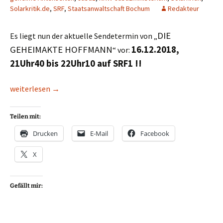
Solarkritik.de
,
SRF
,
Staatsanwaltschaft Bochum
Redakteur
DIE
Es liegt nun der aktuelle Sendetermin von „
GEHEIMAKTE HOFFMANN
16.12.2018,
“ vor:
21Uhr40 bis 22Uhr10 auf SRF1 !!
TV-Hinweis: „Die GEHEIMAKTE HOFFMANN“ kommt am 16.12.201
weiterlesen
→
Teilen mit:
Drucken
E-Mail
Facebook
X
Gefällt mir: