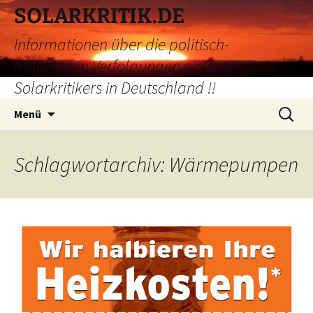
Zum
SOLARKRITIK.DE
Inhalt
Informationen über die politisch-
springen
motivierten Verfolgungen eines
Solarkritikers in Deutschland !!
Suchen
Menü
nach:
Schlagwortarchiv: Wärmepumpen