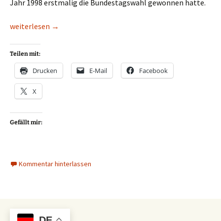
Jahr 1998 erstmalig die Bundestagswahl gewonnen hatte.
Der Effizienz-Schwindel mit Wärmepumpen (wie bei thermisch
weiterlesen
→
Teilen mit:
Drucken
E-Mail
Facebook
X
Gefällt mir:
Kommentar hinterlassen
DE