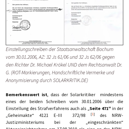
Einstellungschreiben der Staatsanwaltschaft Bochum
vom 30.01.2006, AZ: 32 Js 61/06 und 32 Js 62/06 gegen
den Richter Dr. Michael Krökel UND dem Rechtsanwalt Dr.
G. (ROT-Markierungen, Handschriftliche Vermerke und
Anonymisierung durch SOLARKRITIK.DE)
Bemerkenswert ist
, dass der Solarkritiker mindestens
eines der beiden Schreiben vom 30.01.2006 über die
Einstellung des Strafverfahrens auch als „
Seite 471″
in der
[
1
]
„Geheimakte“ 4121 E-III 372/98
des NRW-
Justizministeriums bei der „eingeschränkten“
Akteneinsichtnahme am 17.08.2010 als eine an das NRW-