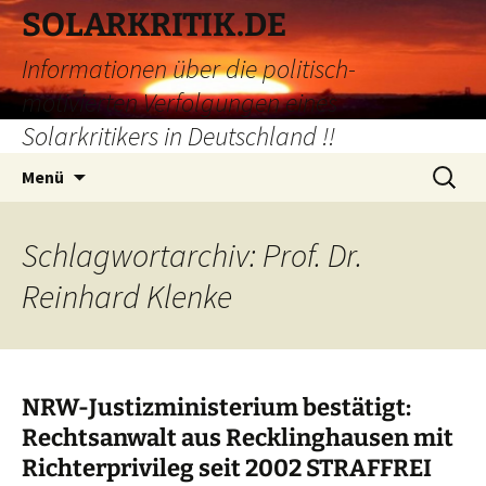
Zum
SOLARKRITIK.DE
Inhalt
Informationen über die politisch-
springen
motivierten Verfolgungen eines
Solarkritikers in Deutschland !!
Suchen
Menü
nach:
Schlagwortarchiv: Prof. Dr.
Reinhard Klenke
NRW-Justizministerium bestätigt:
Rechtsanwalt aus Recklinghausen mit
Richterprivileg seit 2002 STRAFFREI