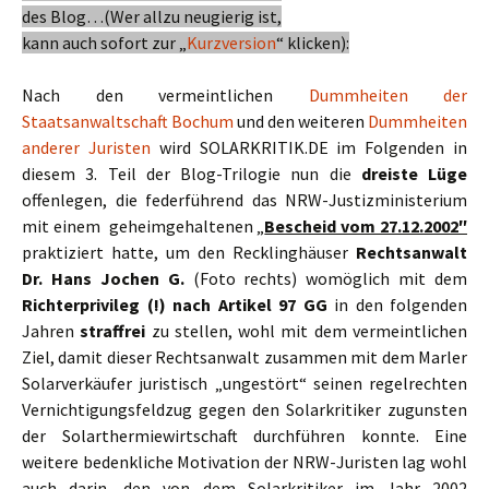
des Blog…(Wer allzu neugierig ist,
kann auch sofort zur „
Kurzversion
“ klicken):
Nach den vermeintlichen
Dummheiten der
Staatsanwaltschaft Bochum
und den weiteren
Dummheiten
anderer Juristen
wird SOLARKRITIK.DE im Folgenden in
diesem 3. Teil der Blog-Trilogie nun die
dreiste Lüge
offenlegen, die federführend das NRW-Justizministerium
mit einem geheimgehaltenen „
Bescheid vom 27.12.2002″
praktiziert hatte, um den Recklinghäuser
Rechtsanwalt
Dr. Hans Jochen G.
(Foto rechts) womöglich mit dem
Richterprivileg (!) nach Artikel 97 GG
in den folgenden
Jahren
straffrei
zu stellen, wohl mit dem vermeintlichen
Ziel, damit dieser Rechtsanwalt zusammen mit dem Marler
Solarverkäufer juristisch „ungestört“ seinen regelrechten
Vernichtigungsfeldzug gegen den Solarkritiker zugunsten
der Solarthermiewirtschaft durchführen konnte. Eine
weitere bedenkliche Motivation der NRW-Juristen lag wohl
auch darin, den von dem Solarkritiker im Jahr 2002