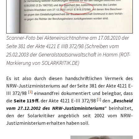
Scanner-Foto bei Akteneinsichtnahme am 17.08.2010 der
Seite 381 der Akte 4121 E IIIB 372/98 (Schreiben vom
25.02.2003 der Generalstaatsanwaltschaft in Hamm (ROT-
Markierung von SOLARKRITIK.DE)
Es ist also durch diesen handschriftlichen Vermerk des
NRW-Justizministeriums auf der Seite 381 der Akte 4121 E-
[
1
]
III 372/98
einwandfrei dokumentiert und belegbar, dass
[
1
]
die
Seite 119
ff.
der Akte 4121 E-III 372/98
den „
Bescheid
vom 27.12.2002 des NRW-Justizministeriums
“ beinhaltet,
den der Solarkritiker angeblich seit 2002 vom NRW-
Justizministerium erhalten haben soll.