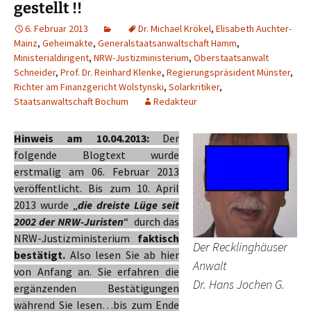
gestellt !!
6. Februar 2013
Dr. Michael Krökel
,
Elisabeth Auchter-
Mainz
,
Geheimakte
,
Generalstaatsanwaltschaft Hamm
,
Ministerialdirigent
,
NRW-Justizministerium
,
Oberstaatsanwalt
Schneider
,
Prof. Dr. Reinhard Klenke
,
Regierungspräsident Münster
,
Richter am Finanzgericht Wolstynski
,
Solarkritiker
,
Staatsanwaltschaft Bochum
Redakteur
Hinweis am 10.04.2013:
Der
folgende Blogtext wurde
erstmalig am 06. Februar 2013
veröffentlicht. Bis zum 10. April
2013 wurde „
die dreiste Lüge seit
2002 der NRW-Juristen
“ durch das
NRW-Justizministerium
faktisch
Der Recklinghäuser
bestätigt.
Also lesen Sie ab hier
Anwalt
von Anfang an. Sie erfahren die
Dr. Hans Jochen G.
ergänzenden Bestätigungen
während Sie lesen…bis zum Ende