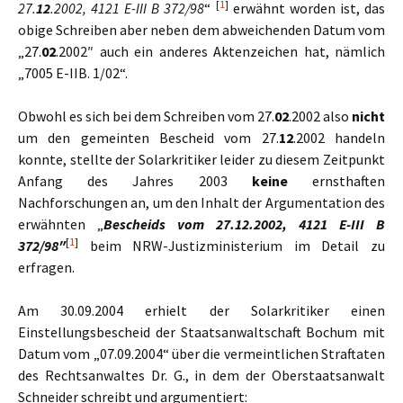
[
1
]
27.
12
.2002, 4121 E-III B 372/98
“
erwähnt worden ist, das
obige Schreiben aber neben dem abweichenden Datum vom
„27.
02
.2002″ auch ein anderes Aktenzeichen hat, nämlich
„7005 E-IIB. 1/02“.
Obwohl es sich bei dem Schreiben vom 27.
02
.2002 also
nicht
um den gemeinten Bescheid vom 27.
12
.2002 handeln
konnte, stellte der Solarkritiker leider zu diesem Zeitpunkt
Anfang des Jahres 2003
keine
ernsthaften
Nachforschungen an, um den Inhalt der Argumentation des
erwähnten „
Bescheids vom 27.12.2002, 4121 E-III B
[
1
]
372/98″
beim NRW-Justizministerium im Detail zu
erfragen.
Am 30.09.2004 erhielt der Solarkritiker einen
Einstellungsbescheid der Staatsanwaltschaft Bochum mit
Datum vom „07.09.2004“ über die vermeintlichen Straftaten
des Rechtsanwaltes Dr. G., in dem der Oberstaatsanwalt
Schneider schreibt und argumentiert: