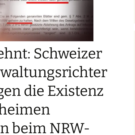
keit des § 99 Abs. 1 Satz 2 VwGO mit Art. 19 Abs. 4 GG (Rechtmässigkeitskon
ehnt: Schweizer
waltungsrichter
en die Existenz
eheimen
en beim NRW-