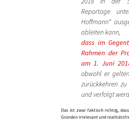
2018 in der S
Reportage unt
Hoffmann“ ausges
ableiten kann,
dass im Gegente
Rahmen der Pro
am 1. Juni 201
obwohl er gelte
zurückkehren zu 
und verfolgt werd
Das ist zwar faktisch richtig, da
Gründen irrelevant und realitätsf