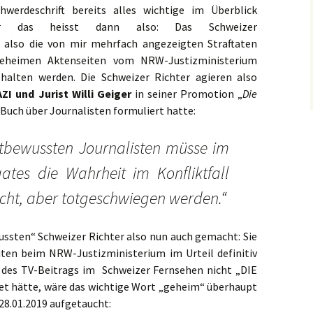
werdeschrift bereits alles wichtige im Überblick
er das heisst dann also: Das Schweizer
 also die von mir mehrfach angezeigten Straftaten
 geheimen Aktenseiten vom NRW-Justizministerium
ehalten werden. Die Schweizer Richter agieren also
ZI und Jurist Willi Geiger
in seiner Promotion „
Die
 Buch über Journalisten formuliert hatte:
htbewussten Journalisten müsse im
aates die Wahrheit im Konfliktfall
scht, aber totgeschwiegen werden.“
ussten“ Schweizer Richter also nun auch gemacht: Sie
ten beim NRW-Justizministerium im Urteil definitiv
l des TV-Beitrags im Schweizer Fernsehen nicht „DIE
hätte, wäre das wichtige Wort „geheim“ überhaupt
28.01.2019 aufgetaucht: