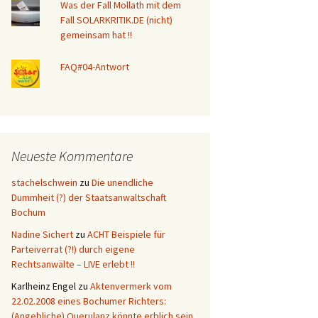
Was der Fall Mollath mit dem
Fall SOLARKRITIK.DE (nicht)
gemeinsam hat !!
FAQ#04-Antwort
Neueste Kommentare
stachelschwein
zu
Die unendliche
Dummheit (?) der Staatsanwaltschaft
Bochum
Nadine Sichert
zu
ACHT Beispiele für
Parteiverrat (?!) durch eigene
Rechtsanwälte – LIVE erlebt !!
Karlheinz Engel
zu
Aktenvermerk vom
22.02.2008 eines Bochumer Richters:
(Angebliche) Querulanz könnte erblich sein