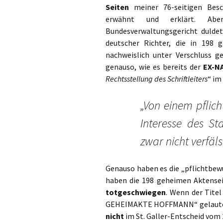
Seiten
meiner 76-seitigen Besch
erwähnt und erklärt. Ab
Bundesverwaltungsgericht duldet
deutscher Richter, die in 198
nachweislich unter Verschluss g
genauso, wie es bereits der
EX-NA
Rechtsstellung des Schriftleiters
“ im
„Von einem pflic
Interesse des St
zwar nicht verfäl
Genauso haben es die „pflichtbew
haben die 198 geheimen Aktensei
totgeschwiegen
. Wenn der Tite
GEHEIMAKTE HOFFMANN“ gelautet 
nicht
im St. Galler-Entscheid vom 