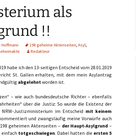
sterium als
grund !!
e Hoffmann
198 geheime Aktenseiten
,
Asyl
,
eheimakte
Redakteur
19 habe ich den 13-seitigen Entscheid vom 28.01.2019
richt St. Gallen erhalten, mit dem mein Asylantrag
ndgültig
abgelehnt
worden ist.
zen“ – wie auch bundesdeutsche Richter – ebenfalls
heiten“ über die Justiz: So wurde die Existenz der
 NRW-Justizministerium im Entscheid
mit keinem
kommentiert und zwangsläufig meine Vorwürfe auch
er 198 geheimen Aktenseiten –
der Haupt-Asylgrund
–
n einfach
totgeschwiegen
. Dabei hatten die
ersten 5