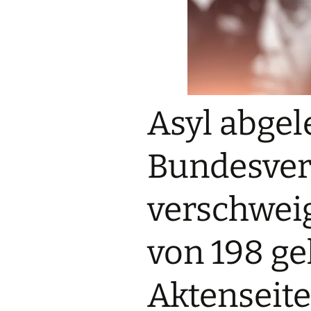
: Leitsatz des BVerfG in Karlsruhe bestätigte bereits 1999 die Unvereinbar
Asyl abgel
Bundesver
verschweig
von 198 g
Aktenseit